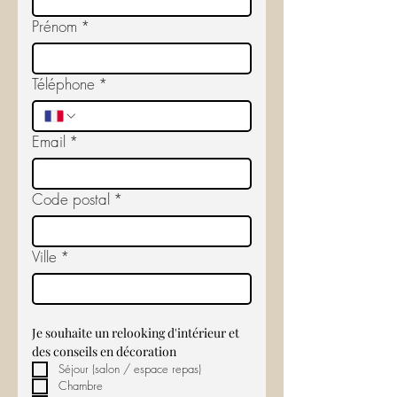
Prénom
*
Téléphone
*
Email
*
Code postal
*
Ville
*
Je souhaite un relooking d'intérieur et 
des conseils en décoration
Séjour (salon / espace repas)
Chambre