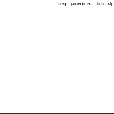
la réplique en bronze, de la sculpt
ARTPAYA
231 rue Saint Honoré
75001 PARIS
contact@artpaya.eu
+ 33 (0)6 81 944 388
Protection des données personnel