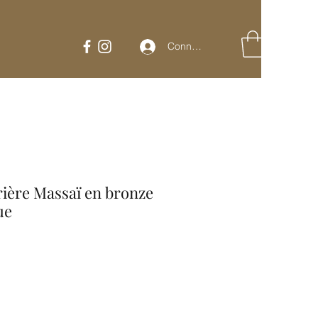
Connexion
ère Massaï en bronze
ue