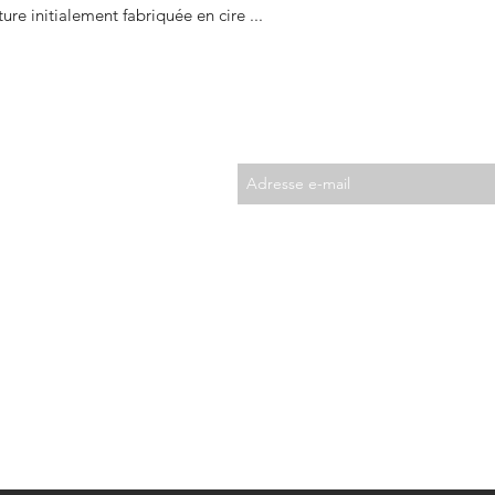
ure initialement fabriquée en cire ...
Abonnez-vous à la Newsletter
Suivez-nous sur les réseaux sociaux
les
CGV et Mentions légales