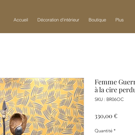
Accueil
Décoration d'intérieur
Boutique
Plus
Femme Guerri
à la cire perd
SKU : BR06OC
Prix
330,00 €
Quantité
*