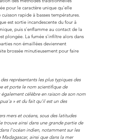
ation des méthodes traditionnelles
dans le monde.
ée pour le caractère unique qu'elle
 cuisson rapide à basses températures.
ue est sortie incandescente du four à
rmique, puis s'enflamme au contact de la
est plongée. La fumée s'infiltre alors dans
 parties non émaillées deviennent
ite brossée minutieusement pour faire
n des représentants les plus typiques des
que et porte le nom scientifique de
t également célèbre en raison de son nom
a » et du fait qu'il est un des
rs mers et océans, sous des latitudes
e trouve ainsi dans une grande partie de
 dans l'océan indien, notamment sur les
de Madagascar, ainsi que dans la mer