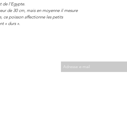
t de l'Egypte.
ueur de 30 cm, mais en moyenne il mesure
, ce poisson affectionne les petits
nt « durs ».
Abonnez-vous à la Newsletter
Suivez-nous sur les réseaux sociaux