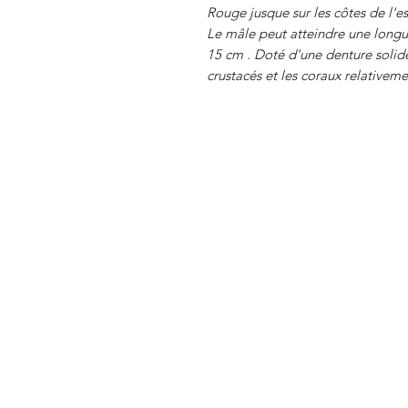
Rouge jusque sur les côtes de l'es
Le mâle peut atteindre une long
15 cm . Doté d'une denture solide
crustacés et les coraux relativeme
ARTPAYA
231 rue Saint Honoré
75001 PARIS
contact@artpaya.eu
+ 33 (0)6 81 944 388