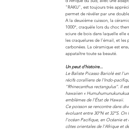
d'Afrique du Sud, avec une adapt
"RAKU", est toujours très appréci
permet de révéler par une double
A la deuxième cuisson, la céramiq
1000°, craquèle lors du choc the
sciure de bois dans laquelle elle 
les craquelures de l'émail, et les
carbonées. La céramique est ensu
appataître toute sa beauté.
Un peut d'histoire...
Le Baliste Picasso Bariolé est l'u
récifs coralliens de l'Indo-pacifi
‘’Rhinecanthus rectangulus’’.
Il es
hawaiien « Humuhumunukunukuapua'
emblèmes de l'État de Hawaii.
Ce poisson se rencontre dans dive
évoluant entre 30°N et 32°S. On l
l'océan Pacifique, en Océanie et
côtes orientales de l'Afrique et 